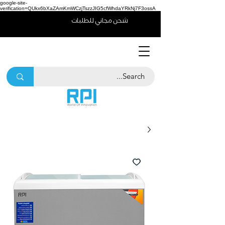
google-site-
verification=QUkx6bXaZAmKmWCzjTszzJIG5cfWhdaYRkNj7F3ossA
شحن مجاني للطلبات