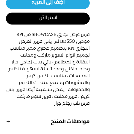
أضِف إلى العربة
اشترِ الآن
فريزر عرض تجاري
SHOWCASE
من
RPI
موديل
BD350
لتر ، ياتي
فريزر العرض
التجاري
RPI
بتصميم عصري مميز مناسب
لجميع انواع السوبر ماركت ومحلات
البقالة والمطاعم ، ياتي بباب زجاجي جرار
وحاجز داخلى وعدد 1 سلة لسهولة تنظيم
المجمدات ، مناسب للايس كريم
والمشروبات وجميع منتجات اللحوم
والخضروات
.
يمكن تسميته أيضا فريزر ايس
كريم ، فريزر محلات ، فريزر سوبر ماركت ،
فريزر باب زجاج جرار
مواصفات المنتج