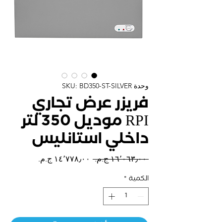
وحدة SKU: BD350-ST-SILVER
فريزر عرض تجاري
RPI موديل 350 لتر
داخلي استانليس
سعر
سعر
 ‏١٦٬٠٦٣٫٠٠ ج.م.‏ 
عادي
البيع
الكمية
*