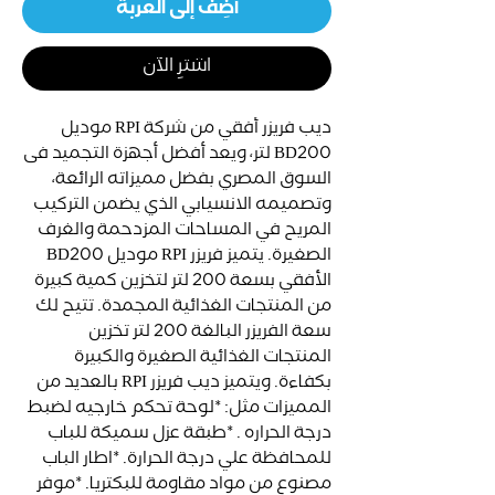
أضِف إلى العربة
اشترِ الآن
ديب فريزر أفقي من شركة RPI موديل
BD200 لتر، ويعد أفضل أجهزة التجميد فى
السوق المصري بفضل مميزاته الرائعة،
وتصميمه الانسيابي الذي يضمن التركيب
المريح في المساحات المزدحمة والغرف
الصغيرة. يتميز فريزر RPI موديل BD200
الأفقي بسعة 200 لتر لتخزين كمية كبيرة
من المنتجات الغذائية المجمدة. تتيح لك
سعة الفريزر البالغة 200 لتر تخزين
المنتجات الغذائية الصغيرة والكبيرة
بكفاءة. ويتميز ديب فريزر RPI بالعديد من
المميزات مثل: *لوحة تحكم خارجيه لضبط
درجة الحراره . *طبقة عزل سميكة للباب
للمحافظة علي درجة الحرارة. *اطار الباب
مصنوع من مواد مقاومة للبكتريا. *موفر