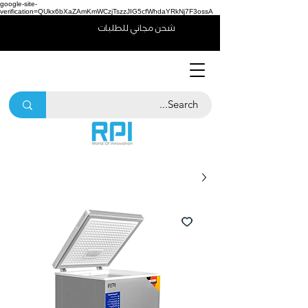
google-site-
verification=QUkx6bXaZAmKmWCzjTszzJIG5cfWhdaYRkNj7F3ossA
شحن مجاني للطلبات