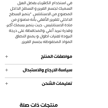
في استخدام الكهرباء بفضل العزل
السميك لجسم الفريزر و السطح الداخل
المصنوع من الاستانلس. *يتميز السطح
الداخلي للفريزر الأفقي بأنه مصنوع من
مادة الاستانليس ، حيث يتميز بسمك أكبر،
وقدرة تبريد أعلي ،والمحافظة على درجة
البرودة لفترات اطول ،و يمنع التصاق
المواد المحفوظه بجسم الفريزر.
مواصفات المنتج
ضمان 5 سنوات
سياسة الارجاع والاستبدال
اضاءة ليد
حاجز وسلة لترتيب المواد المخزنة
تعليمات الشحن
يعمل في الاجواء الحارة
موتور موفر للطاقة
يتم الشحن للعميل في خلال فترة من
كنترول بانل لضبط درجة الحرارة
5 الى 14 يوم من تاريخ الطلب
عزل سميك للباب والجسم
منتجات ذات صلة