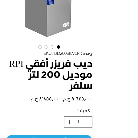
وحدة SKU: BD200SILVERR
ديب فريزر أفقي RPI
موديل 200 لتر
سلفر
سعر
سعر
 ‏٩٬٦٢٥٫٠٠ ج.م.‏ 
عادي
البيع
الكمية
*