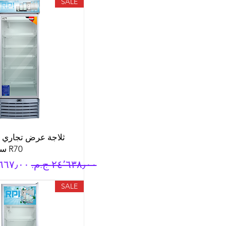
SALE
R70 سعة 600 لتر
سعر عادي
سعر الب
SALE