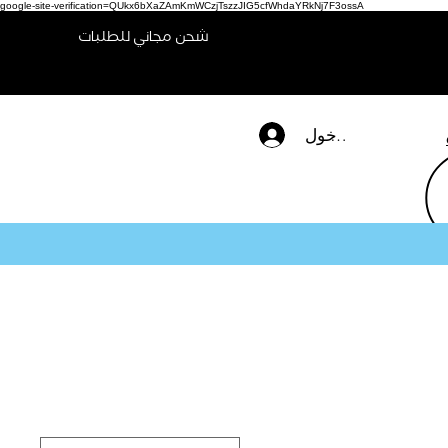
google-site-verification=QUkx6bXaZAmKmWCzjTszzJIG5cfWhdaYRkNj7F3ossA
شحن مجاني للطلبات
تسجيل الدخول