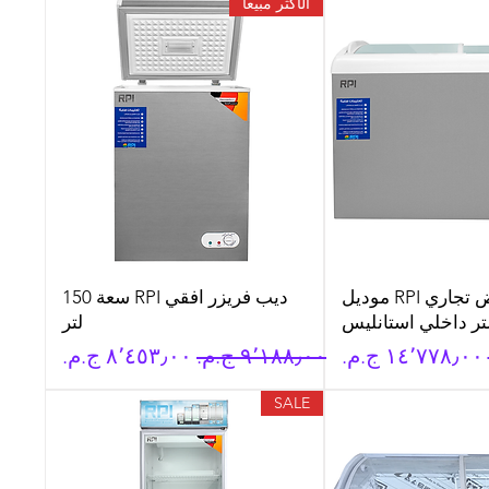
الأكثر مبيعا
فريزر عرض تجاري RPI موديل
ديب فريزر افقي RPI سعة 150
لتر
سعر البيع
سعر عادي
سعر البيع
SALE