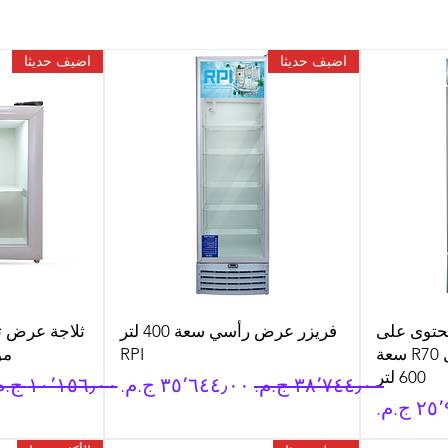
اضبف حديثا
اضيف حديثا
حتوى على
فريزر عرض رأسي سعة 400 لتر
حضانة زبادي موديل R70 سعة
RPI
موديل
600 لتر
سعر عادي
سعر البيع
سعر عادي
يع