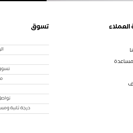
العملاء
تسوق
ال
ا
لمساعدة
تسوق
من
ف
تواصل
درجة ثانية وم