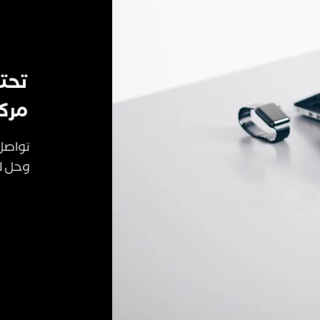
تحت
مركز
تواصل
وحل ل