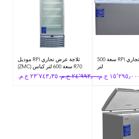
فريزر عرض تجاري RPI سعة 500
ثلاجة عرض تجاري RPI موديل
لتر
R70 سعة 600 لتر كباس (ZMC)
سعر البيع
سعر عادي
سعر البيع