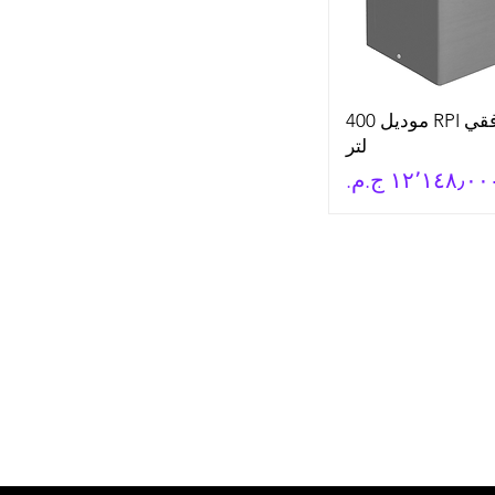
ديب فريزر افقي RPI موديل 400
لتر
سعر البيع