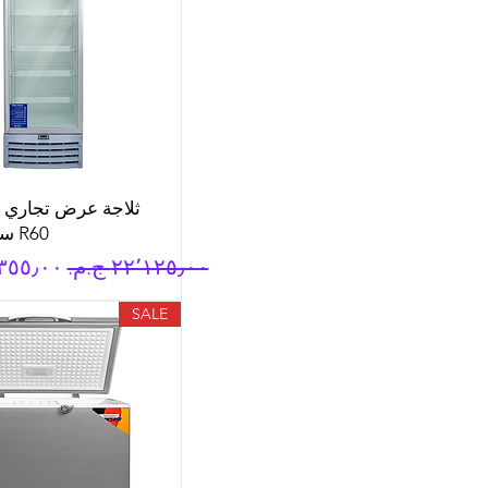
R60 سعة 400 لتر
سعر عادي
سعر الب
SALE