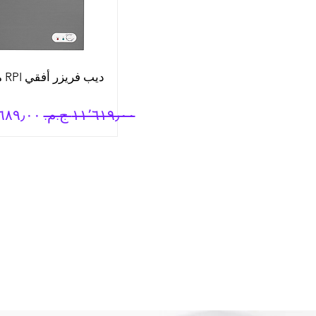
سعر عادي
سعر الب