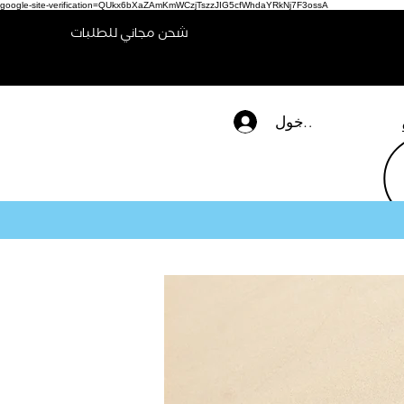
google-site-verification=QUkx6bXaZAmKmWCzjTszzJIG5cfWhdaYRkNj7F3ossA
شحن مجاني للطلبات
تسجيل الدخول