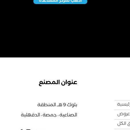
اذهب لمركز المساعدة
عنوان المصنع
رئيسية
بلوك 9 هــ المنطقة
عروض
الصناعية ، جمصة ، الدقهلية
 الكل