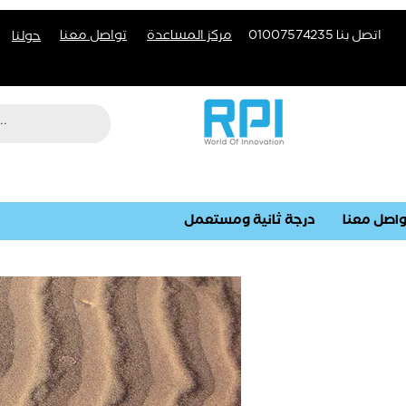
اتصل بنا 01007574235
مركز المساعدة
تواصل معنا
حولنا
اصل معنا
درجة ثانية ومستعمل