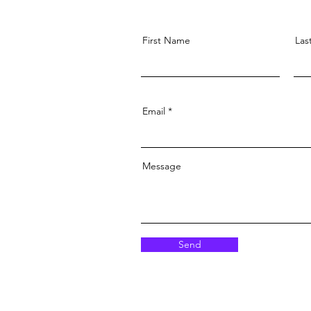
First Name
Las
Email
Message
Send